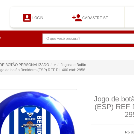


LOGIN
CADASTRE-SE
o
DE BOTÃO PERSONALIZADO
>
Jogos de Botão
ogo de botão Benidorm (ESP) REF DL-400 cód: 2958
Jogo de bot
(ESP) REF 
29
R$ 8