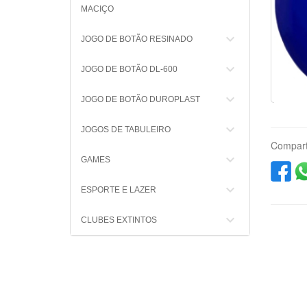
MACIÇO
keyboard_arrow_down
JOGO DE BOTÃO RESINADO
keyboard_arrow_down
JOGO DE BOTÃO DL-600
keyboard_arrow_down
JOGO DE BOTÃO DUROPLAST
keyboard_arrow_down
JOGOS DE TABULEIRO
Compart
keyboard_arrow_down
GAMES
keyboard_arrow_down
ESPORTE E LAZER
keyboard_arrow_down
CLUBES EXTINTOS