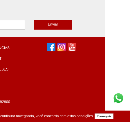
NCIAS
T
ESES
92900
o continuar navegando, você concorda com estas condições.
Prosseguir