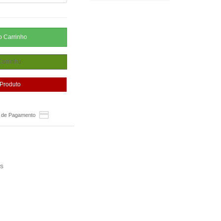

 de Pagamento
s