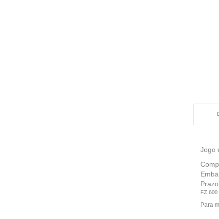
Jogo 
Compo
Embal
Prazo
FZ 600
Para ma