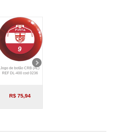
Jogo de botão CRB (AL)
Jogo de Botão Eslovênia
Jogo de botão Yoko
REF DL-400 cod 0236
REF DL-400 cod 0240
Marines (JAP) REF D
cod 0264
R$ 75,94
R$ 76,56
R$ 73,88