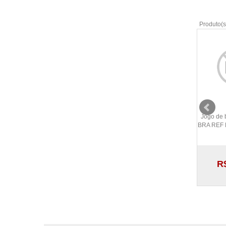
Produto(s
Jogo de 
BRA REF 
R