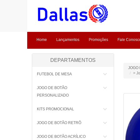
Home
Lançamentos
Promoções
Fale Conosc
DEPARTAMENTOS
JOGO 
keyboard_arrow_down
> J
FUTEBOL DE MESA
keyboard_arrow_down
JOGO DE BOTÃO
PERSONALIZADO
keyboard_arrow_down
KITS PROMOCIONAL
keyboard_arrow_down
JOGO DE BOTÃO RETRÔ
keyboard_arrow_down
JOGO DE BOTÃO ACRÍLICO