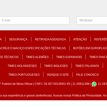
A
SEGURANÇA
RETIRADA AGENDADA
ATENÇÃO
REFERÊ
ACRÍLICO MACIÇO ESPECIFICAÇÕES TÉCNICAS
BOTÕES EM DUROPLAS
OS TÉCNICOS
TIMES ALEMÃES
TIMES ESPANHOIS
TIMES FANC
TIMES HOLANDESES
TIMES INGLESES
TIMES ITALIANOS
TIMES PORTUGUESES
INDIQUE O SITE
FALE CONOSCO
* Futebol de Mesa Oficial
| CNPJ: 29.307.001/0001-65 | 11-26911388 |
11-283
r a sua experiência e gravar preferências. Acesse nossa
Política de Privacidade
. A
Desenvolvido por
Lojas Virtuais
BR