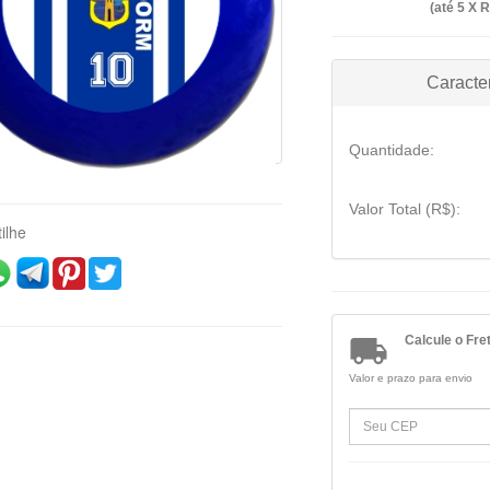
(até
5 X R
Caracter
Quantidade:
Valor Total (R$):
ilhe

Calcule o Fre
Valor e prazo para envio