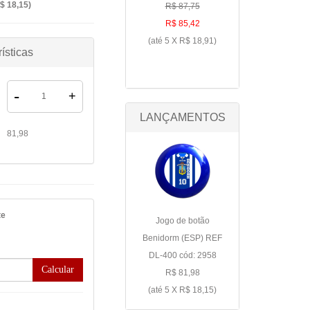
$ 18,15
)
R$ 87,75
R$ 85,42
(até
5 X R$ 18,91
)
ísticas
-
+
LANÇAMENTOS
81,98
te
Jogo de botão
Benidorm (ESP) REF
DL-400 cód: 2958
Calcular
R$ 81,98
(até
5 X R$ 18,15
)