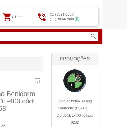
shopping_cart

(11) 2691-1388
0 itens
(11) 2839-2900
search
PROMOÇÕES
ão Benidorm
DL-400 cód:
Jogo de botão Racing
58
Santander (ESP) REF
DL-500/DL-400 código:
0232
1,98