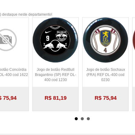
) destaque neste departamento!
botão Concórdia
Jogo de botão RedBull
Jogo de botão Sochaux
DL-400 cod 1622
Bragantino (SP) REF DL-
(FRA) REF DL-400 cod
400 cod 1230
0230
$ 75,94
R$ 81,19
R$ 75,94