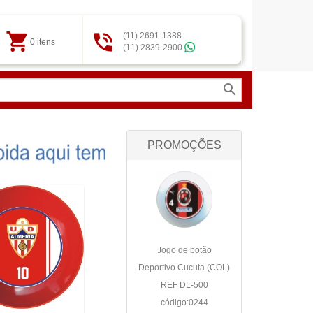
shopping_cart

(11) 2691-1388
0 itens
(11) 2839-2900
search
PROMOÇÕES
Jogo de botão
Deportivo Cucuta (COL)
REF DL-500
código:0244