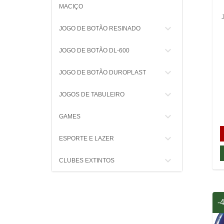
MACIÇO
keyboard_arrow_down
JOGO DE BOTÃO RESINADO
keyboard_arrow_down
JOGO DE BOTÃO DL-600
keyboard_arrow_down
JOGO DE BOTÃO DUROPLAST
keyboard_arrow_down
JOGOS DE TABULEIRO
keyboard_arrow_down
GAMES
keyboard_arrow_down
ESPORTE E LAZER
keyboard_arrow_down
CLUBES EXTINTOS
-