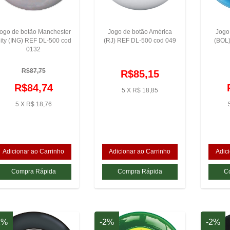
ogo de botão Manchester
Jogo de botão América
Jogo
ity (ING) REF DL-500 cod
(RJ) REF DL-500 cod 049
(BOL
0132
R$87,75
R$85,15
R$84,74
5 X R$ 18,85
5 X R$ 18,76
2%
-2%
-2%