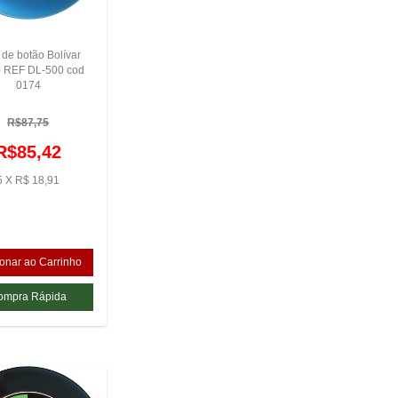
 de botão Bolívar
) REF DL-500 cod
0174
R$87,75
R$85,42
5 X R$ 18,91