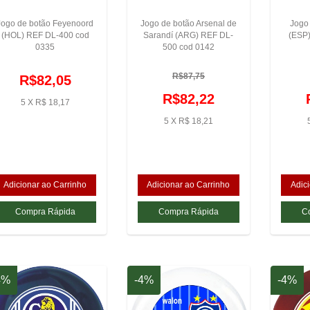
Jogo de botão Feyenoord
Jogo de botão Arsenal de
Jogo 
(HOL) REF DL-400 cod
Sarandí (ARG) REF DL-
(ESP
0335
500 cod 0142
R$87,75
R$82,05
R$82,22
5 X R$ 18,17
5 X R$ 18,21
4%
-4%
-4%