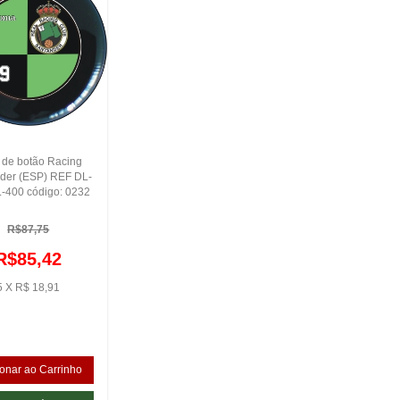
 de botão Racing
der (ESP) REF DL-
-400 código: 0232
R$87,75
R$85,42
5 X R$ 18,91