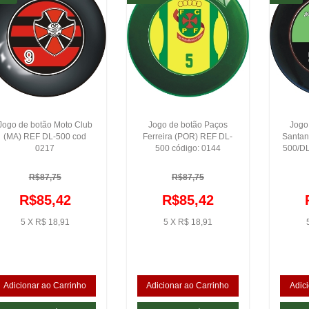
Jogo de botão Moto Club
Jogo de botão Paços
Jogo
(MA) REF DL-500 cod
Ferreira (POR) REF DL-
Santan
0217
500 código: 0144
500/DL
R$87,75
R$87,75
R$85,42
R$85,42
5 X R$ 18,91
5 X R$ 18,91