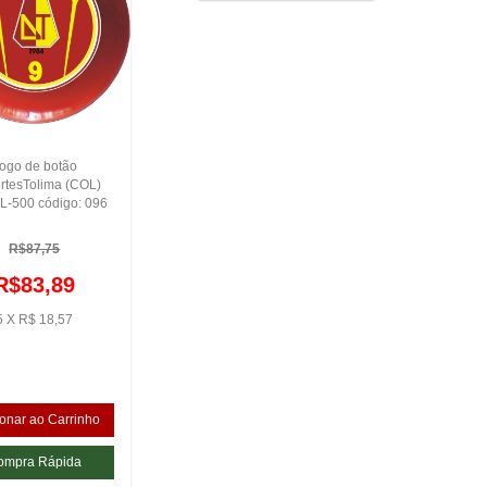
ogo de botão
rtesTolima (COL)
L-500 código: 096
R$87,75
R$83,89
5 X R$ 18,57