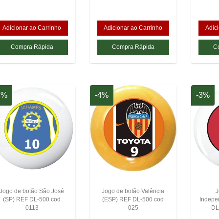
4%
-4%
-3%
Jogo de botão São José
Jogo de botão Valência
J
(SP) REF DL-500 cod
(ESP) REF DL-500 cod
Indepe
0113
025
DL