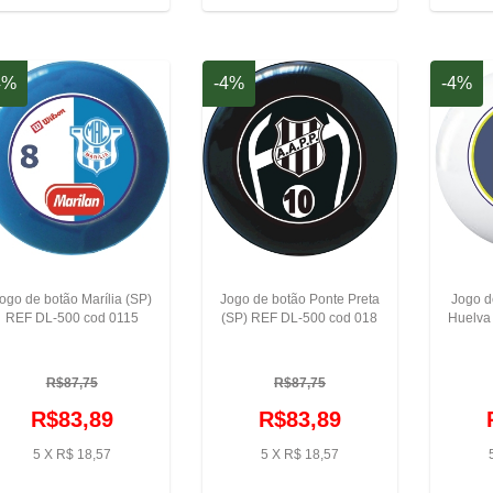
4%
-4%
-4%
ogo de botão Marília (SP)
Jogo de botão Ponte Preta
Jogo d
REF DL-500 cod 0115
(SP) REF DL-500 cod 018
Huelva
R$87,75
R$87,75
R$83,89
R$83,89
5 X R$ 18,57
5 X R$ 18,57