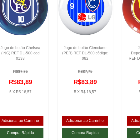
Jogo de botão Chelsea
Jogo de botão Cienciano
J
(ING) REF DL-500 cod
(PER) REF DL-500 código:
Depo
0138
082
REF D
R$87,75
R$87,75
R$83,89
R$83,89
5 X R$ 18,57
5 X R$ 18,57