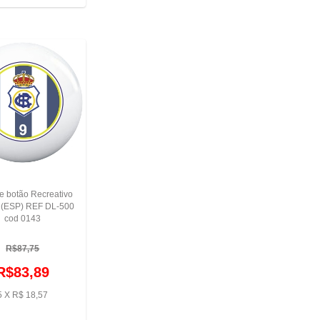
e botão Recreativo
 (ESP) REF DL-500
cod 0143
R$87,75
R$83,89
5 X R$ 18,57