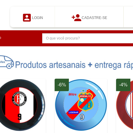


LOGIN
CADASTRE-SE
o
-6%
-4%