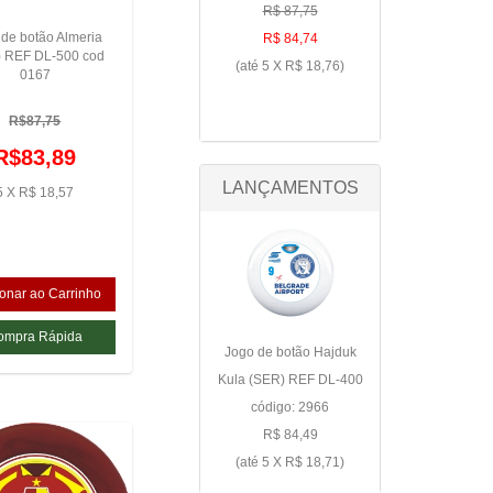
R$ 87,75
de botão Almeria
R$ 84,74
) REF DL-500 cod
(até
5 X R$ 18,76
)
0167
R$87,75
R$83,89
LANÇAMENTOS
5 X R$ 18,57
Jogo de botão Hajduk
Kula (SER) REF DL-400
código: 2966
R$ 84,49
(até
5 X R$ 18,71
)