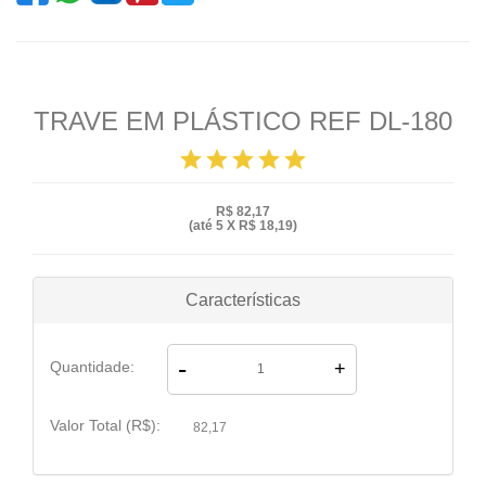
TRAVE EM PLÁSTICO REF DL-180
star
star
star
star
star
R$ 82,17
(até
5 X R$ 18,19
)
Características
-
Quantidade:
+
Valor Total (R$):
82,17